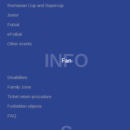
Romanian Cup and Supercup
Junior
Futsal
eFotbal
Other events
INFO
Fan
Disabilities
Family zone
Ticket return procedure
Forbidden objects
FAQ