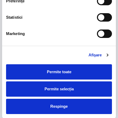
Preferinţe
Romanian cup sponsors
Statistici
Marketing
FRF partners
Afişare
Permite toate
Permite selecția
Respinge