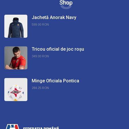
S
Shop
Jachetă Anorak Navy
599.00 RON
Tricou oficial de joc roșu
349.00 RON
Minge Oficiala Pontica
284.25 RON