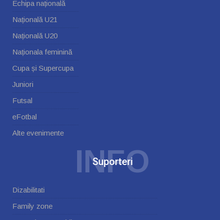
Echipa națională
Națională U21
Națională U20
Naționala feminină
Cupa și Supercupa
Juniori
Futsal
eFotbal
Alte evenimente
INFO
Suporteri
Dizabilitati
Family zone