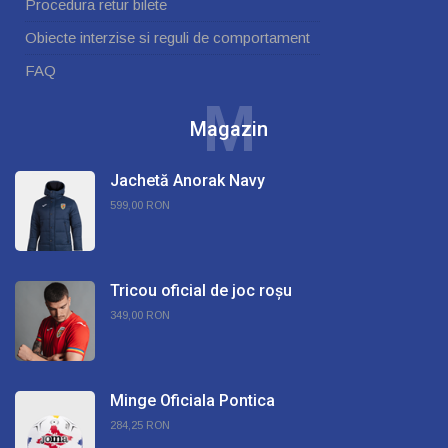
Procedura retur bilete
Obiecte interzise si reguli de comportament
FAQ
M
Magazin
Jachetă Anorak Navy
599,00 RON
Tricou oficial de joc roșu
349,00 RON
Minge Oficiala Pontica
284,25 RON