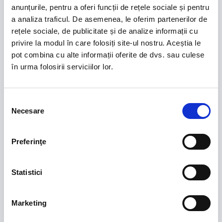
anunțurile, pentru a oferi funcții de rețele sociale și pentru
a analiza traficul. De asemenea, le oferim partenerilor de
SPONSORI ECHIPA NATIONALA FEMININA
rețele sociale, de publicitate și de analize informații cu
privire la modul în care folosiți site-ul nostru. Aceștia le
pot combina cu alte informații oferite de dvs. sau culese
în urma folosirii serviciilor lor.
Selecția
Necesare
consimțământului
SPONSORI CUPA ROMÂNIEI
Preferinţe
Statistici
Marketing