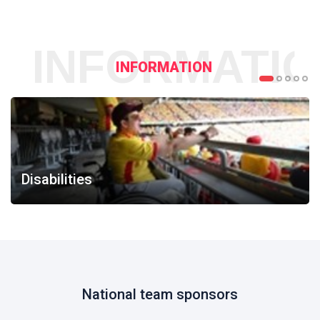
INFORMATI
INFORMATION
Disabilities
National team sponsors