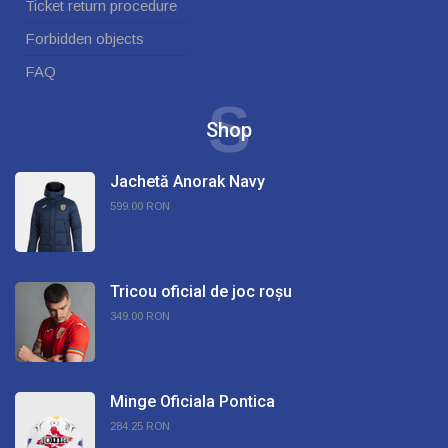
Ticket return procedure
Forbidden objects
FAQ
S
Shop
Jachetă Anorak Navy
599.00 RON
Tricou oficial de joc roșu
349.00 RON
Minge Oficiala Pontica
284.25 RON