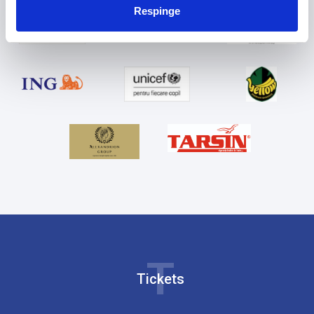
Respinge
T
Tickets