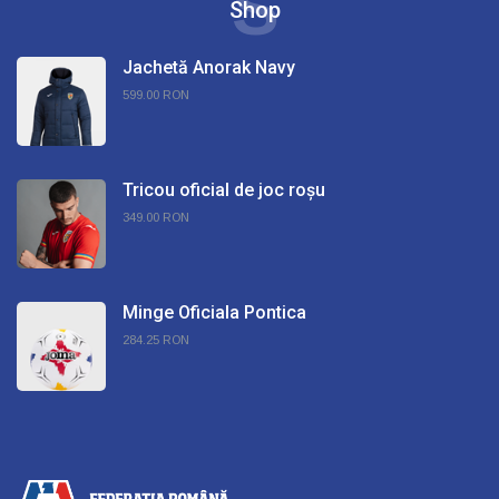
S
Shop
Jachetă Anorak Navy
599.00 RON
Tricou oficial de joc roșu
349.00 RON
Minge Oficiala Pontica
284.25 RON