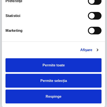
Preferinţe
Romanian cup sponsors
Statistici
Marketing
FRF partners
Afişare
Permite toate
Permite selecția
Respinge