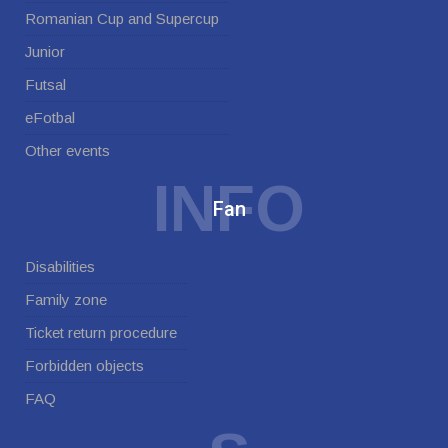
Romanian Cup and Supercup
Junior
Futsal
eFotbal
Other events
INFO
Fan
Disabilities
Family zone
Ticket return procedure
Forbidden objects
FAQ