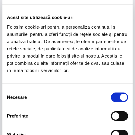
Acest site utilizează cookie-uri
Folosim cookie-uri pentru a personaliza conținutul și
Sponsors Romania U21
anunțurile, pentru a oferi funcții de rețele sociale și pentru
a analiza traficul. De asemenea, le oferim partenerilor de
rețele sociale, de publicitate și de analize informații cu
privire la modul în care folosiți site-ul nostru. Aceștia le
pot combina cu alte informații oferite de dvs. sau culese
în urma folosirii serviciilor lor.
Selecția
Necesare
consimțământului
Romanian cup sponsors
Preferinţe
Statistici