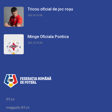
Tricou oficial de joc roșu
349.00 RON
Minge Oficiala Pontica
284.25 RON
frf.ro
magazin.frf.ro