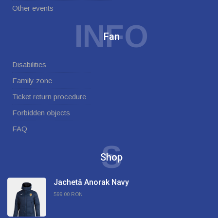
Other events
INFO
Fan
Disabilities
Family zone
Ticket return procedure
Forbidden objects
FAQ
S
Shop
Jachetă Anorak Navy
599.00 RON