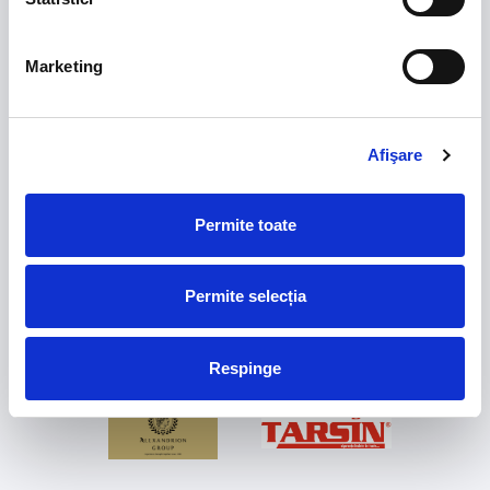
Marketing
FRF partners
Afişare
Permite toate
Permite selecția
Respinge