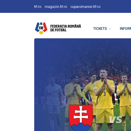
frf.ro
magazin.frf.ro
cuparomaniei.frf.ro
TICKETS
INFOR