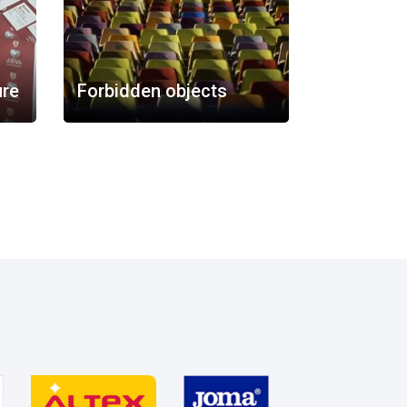
ure
Forbidden objects
FAQ