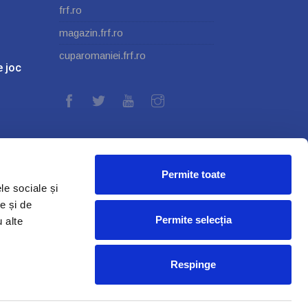
frf.ro
magazin.frf.ro
cuparomaniei.frf.ro
e joc
Permite toate
le sociale și
e și de
Permite selecția
u alte
Respinge