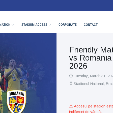
MATION
STADIUM ACCESS
CORPORATE
CONTACT
Friendly Mat
vs Romania 
2026
Tuesday, March 31, 20
Stadionul National, Brat
Accesul pe stadion este 
indiferent de vârstă.