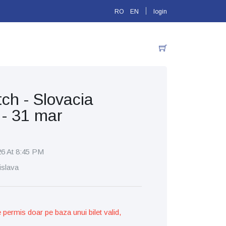
RO
EN
login
ch - Slovacia
- 31 mar
26 At 8:45 PM
islava
permis doar pe baza unui bilet valid,