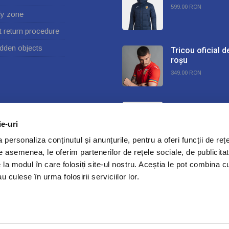
599.00 RON
ly zone
t return procedure
dden objects
Tricou oficial d
roșu
349.00 RON
Minge Oficiala
Pontica
ie-uri
284.25 RON
personaliza conținutul și anunțurile, pentru a oferi funcții de rețe
De asemenea, le oferim partenerilor de rețele sociale, de publicitat
e la modul în care folosiți site-ul nostru. Aceștia le pot combina c
u culese în urma folosirii serviciilor lor.