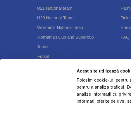
U21 National team
Fami
U20 National Team
Ticke
Women's National Team
Forbi
Romanian Cup and Supercup
FAQ
Junior
Futsal
eFotbal
Acest site utilizează cook
Other events
Folosim cookie-uri pentru a 
pentru a analiza traficul. 
analize informații cu privir
informații oferite de dvs. sa