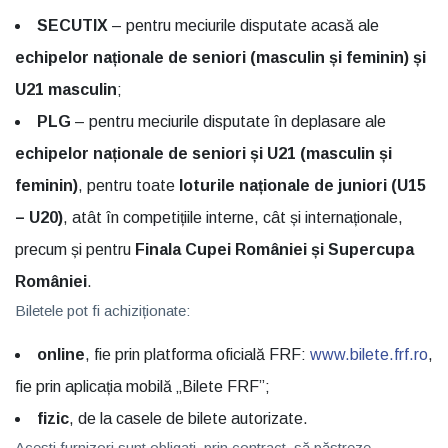
SECUTIX
– pentru meciurile disputate acasă ale
echipelor naționale de seniori (masculin și feminin) și
U21 masculin
;
PLG
– pentru meciurile disputate în deplasare ale
echipelor naționale de seniori și U21 (masculin și
feminin)
, pentru toate
loturile naționale de juniori (U15
– U20)
, atât în competițiile interne, cât și internaționale,
precum și pentru
Finala Cupei României și Supercupa
României
.
Biletele pot fi achiziționate:
online
, fie prin platforma oficială FRF:
www.bilete.frf.ro
,
fie prin aplicația mobilă „Bilete FRF”;
fizic
, de la casele de bilete autorizate.
Acești furnizori sunt obligați, prin contract, să păstreze