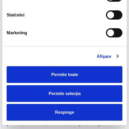
Prin corespondență directă cu reprezentanții FRF
,
inclusiv prin e-mail, apeluri telefonice, mesaje în rețelele
Statistici
sociale sau alte canale oficiale de comunicare.
b) Colectarea prin intermediul terților
Marketing
În anumite situații, FRF poate primi date despre dumneavoastră
din surse externe, cum ar fi:
Afişare
Partenerii autorizați ai FRF
, inclusiv cluburi afiliate,
asociații județene de fotbal, organizatori locali de
Permite toate
evenimente sportive sau furnizori de servicii implicați în
procesul de livrare a serviciilor (de exemplu, procesatori de
Permite selecția
plăți, platforme de ticketing, agenții de marketing);
Surse publice disponibile
, cum ar fi rețelele sociale,
Respinge
atunci când interacționați cu paginile oficiale ale FRF (ex:
aprecieri, comentarii, distribuiri, mesaje directe);