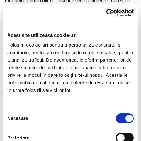
formulare pentru bilete, înscriere la evenimente, cereri de
informații, formulare de consimțământ);
La crearea unui cont de utilizator
pe platformele
digitale ale FRF (inclusiv în aplicațiile mobile, site-uri de
Acest site utilizează cookie-uri
bilete sau platforme de management sportiv);
Folosim cookie-uri pentru a personaliza conținutul și
În procesul de achiziție de bilete
la meciuri,
anunțurile, pentru a oferi funcții de rețele sociale și pentru
a analiza traficul. De asemenea, le oferim partenerilor de
competiții sau alte evenimente organizate sau sprijinite de
rețele sociale, de publicitate și de analize informații cu
FRF;
privire la modul în care folosiți site-ul nostru. Aceștia le
În momentul abonării la comunicările FRF
, cum ar fi
pot combina cu alte informații oferite de dvs. sau culese
în urma folosirii serviciilor lor.
newslettere, alerte despre competiții sau informații despre
produse și servicii disponibile;
Prin participarea la concursuri, tombole, campanii
Selecția
Necesare
consimțământului
promoționale
sau alte activități cu componentă de
marketing desfășurate de FRF sau în parteneriat cu terți;
Preferinţe