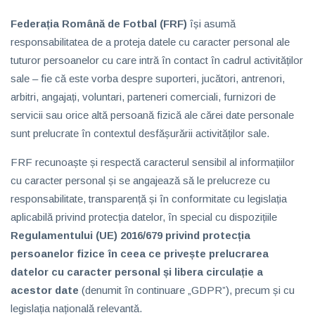
Federația Română de Fotbal (FRF)
își asumă
responsabilitatea de a proteja datele cu caracter personal ale
tuturor persoanelor cu care intră în contact în cadrul activităților
sale – fie că este vorba despre suporteri, jucători, antrenori,
arbitri, angajați, voluntari, parteneri comerciali, furnizori de
servicii sau orice altă persoană fizică ale cărei date personale
sunt prelucrate în contextul desfășurării activităților sale.
FRF recunoaște și respectă caracterul sensibil al informațiilor
cu caracter personal și se angajează să le prelucreze cu
responsabilitate, transparență și în conformitate cu legislația
aplicabilă privind protecția datelor, în special cu dispozițiile
Regulamentului (UE) 2016/679 privind protecția
persoanelor fizice în ceea ce privește prelucrarea
datelor cu caracter personal și libera circulație a
acestor date
(denumit în continuare „GDPR”), precum și cu
legislația națională relevantă.