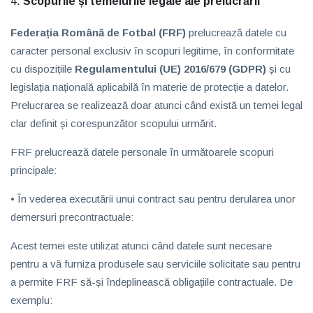
Scopurile și temeiurile legale ale prelucrării
Federația Română de Fotbal (FRF)
prelucrează datele cu
caracter personal exclusiv în scopuri legitime, în conformitate
cu dispozițiile
Regulamentului (UE) 2016/679 (GDPR)
și cu
legislația națională aplicabilă în materie de protecție a datelor.
Prelucrarea se realizează doar atunci când există un temei legal
clar definit și corespunzător scopului urmărit.
FRF prelucrează datele personale în următoarele scopuri
principale:
• În vederea
executării unui contract
sau pentru derularea unor
demersuri precontractuale:
Acest temei este utilizat atunci când datele sunt necesare
pentru a vă furniza produsele sau serviciile solicitate sau pentru
a permite FRF să-și îndeplinească obligațiile contractuale. De
exemplu: