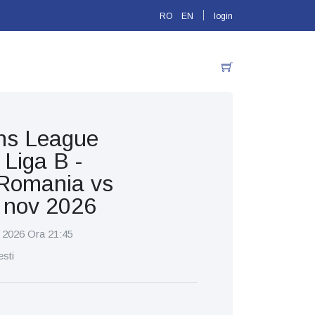
RO
EN
login
ns League
 Liga B -
 Romania vs
4 nov 2026
 2026 Ora 21:45
sti