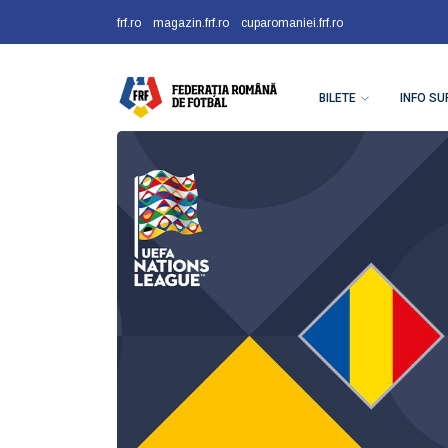
frf.ro
magazin.frf.ro
cuparomaniei.frf.ro
BILETE
INFO SU