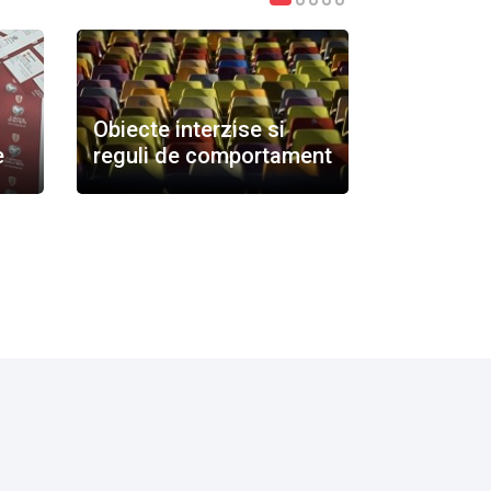
Obiecte interzise si
e
reguli de comportament
FAQ