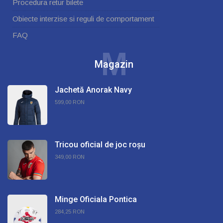
Procedura retur bilete
Obiecte interzise si reguli de comportament
FAQ
M
Magazin
Jachetă Anorak Navy
599,00 RON
Tricou oficial de joc roșu
349,00 RON
Minge Oficiala Pontica
284,25 RON