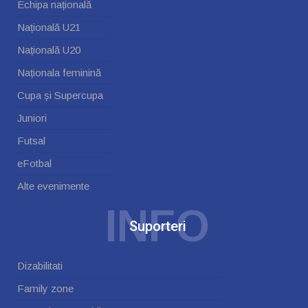
Echipa națională
Națională U21
Națională U20
Naționala feminină
Cupa și Supercupa
Juniori
Futsal
eFotbal
Alte evenimente
INFO
Suporteri
Dizabilitati
Family zone