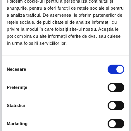
Folosim cookie-uri pentru a personaliza conținutul și
anunțurile, pentru a oferi funcții de rețele sociale și pentru
SPONSORI ECHIPA NATIONALA FEMININA
a analiza traficul. De asemenea, le oferim partenerilor de
rețele sociale, de publicitate și de analize informații cu
privire la modul în care folosiți site-ul nostru. Aceștia le
pot combina cu alte informații oferite de dvs. sau culese
în urma folosirii serviciilor lor.
Selecția
Necesare
consimțământului
SPONSORI CUPA ROMÂNIEI
Preferinţe
Statistici
Marketing