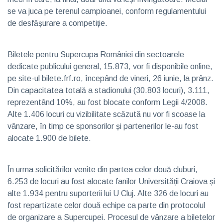
se va juca pe terenul campioanei, conform regulamentului
de desfășurare a competiție.
Biletele pentru Supercupa României din sectoarele
dedicate publicului general, 15.873, vor fi disponibile online,
pe site-ul bilete.frf.ro, începând de vineri, 26 iunie, la prânz.
Din capacitatea totală a stadionului (30.803 locuri), 3.111,
reprezentând 10%, au fost blocate conform Legii 4/2008.
Alte 1.406 locuri cu vizibilitate scăzută nu vor fi scoase la
vânzare, în timp ce sponsorilor și partenerilor le-au fost
alocate 1.900 de bilete.
În urma solicitărilor venite din partea celor două cluburi,
6.253 de locuri au fost alocate fanilor Universității Craiova și
alte 1.934 pentru suporterii lui U Cluj. Alte 326 de locuri au
fost repartizate celor două echipe ca parte din protocolul
de organizare a Supercupei. Procesul de vânzare a biletelor