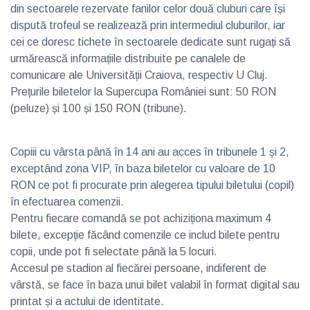
din sectoarele rezervate fanilor celor două cluburi care își
dispută trofeul se realizează prin intermediul cluburilor, iar
cei ce doresc tichete în sectoarele dedicate sunt rugați să
urmărească informațiile distribuite pe canalele de
comunicare ale Universității Craiova, respectiv U Cluj.
Prețurile biletelor la Supercupa României sunt: 50 RON
(peluze) și 100 și 150 RON (tribune).
Copiii cu vârsta până în 14 ani au acces în tribunele 1 și 2,
exceptând zona VIP, în baza biletelor cu valoare de 10
RON ce pot fi procurate prin alegerea tipului biletului (copil)
în efectuarea comenzii.
Pentru fiecare comandă se pot achiziționa maximum 4
bilete, excepție făcând comenzile ce includ bilete pentru
copii, unde pot fi selectate până la 5 locuri.
Accesul pe stadion al fiecărei persoane, indiferent de
vârstă, se face în baza unui bilet valabil în format digital sau
printat și a actului de identitate.