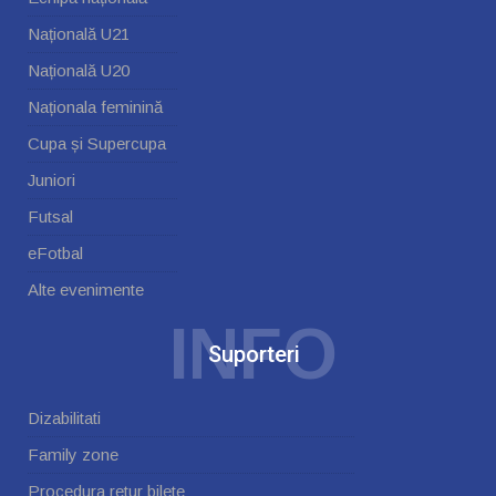
Națională U21
Națională U20
Naționala feminină
Cupa și Supercupa
Juniori
Futsal
eFotbal
Alte evenimente
INFO
Suporteri
Dizabilitati
Family zone
Procedura retur bilete