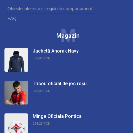
Obiecte interzise si reguli de comportament
FAQ
M
Magazin
Jachetă Anorak Navy
599,00 RON
Tricou oficial de joc roșu
349,00 RON
Minge Oficiala Pontica
284,25 RON