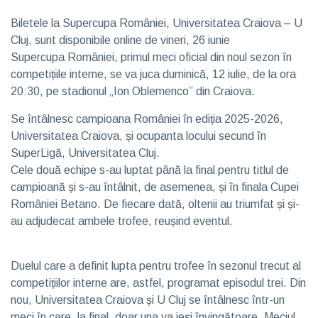
Biletele la Supercupa României, Universitatea Craiova – U
Cluj, sunt disponibile online de vineri, 26 iunie
Supercupa României, primul meci oficial din noul sezon în
competițiile interne, se va juca duminică, 12 iulie, de la ora
20:30, pe stadionul „Ion Oblemenco” din Craiova.
Se întâlnesc campioana României în ediția 2025-2026,
Universitatea Craiova, și ocupanta locului secund în
SuperLigă, Universitatea Cluj.
Cele două echipe s-au luptat până la final pentru titlul de
campioană și s-au întâlnit, de asemenea, și în finala Cupei
României Betano. De fiecare dată, oltenii au triumfat și și-
au adjudecat ambele trofee, reușind eventul.
Duelul care a definit lupta pentru trofee în sezonul trecut al
competițiilor interne are, astfel, programat episodul trei. Din
nou, Universitatea Craiova și U Cluj se întâlnesc într-un
meci în care, la final, doar una va ieși învingătoare. Meciul